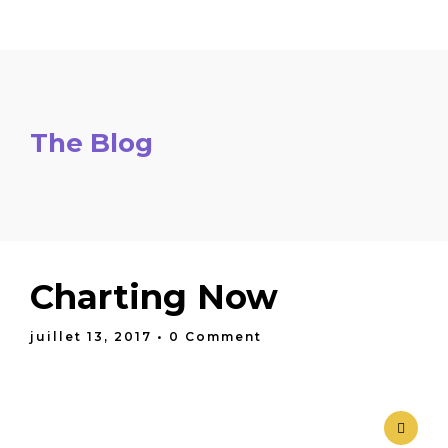
The Blog
Accueil
Inscriptions
Charting Now
Programme
Orateurs
juillet 13, 2017
• 0 Comment
Logistique
FAQ